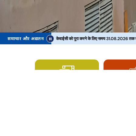
समाचार और अद्यतन
अनिवार्य ई-केवाईसी को पूरा करने के लिए समय 31.08.2026 तक बढ़ाया गया
‹
पेटेंट और ट्रेड मार्क एजेंट
अलर्ट नोटिस
आर ट