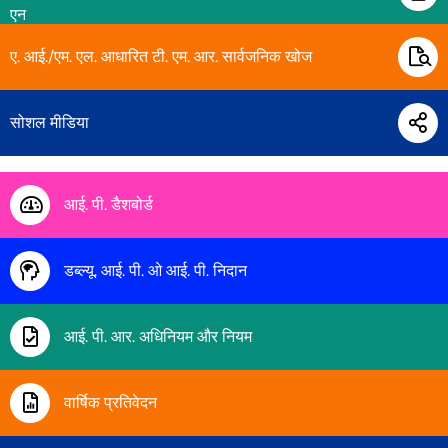
एन
ए. आई./एम. एल. आधारित टी. एम. आर. सार्वजनिक खोज
सोशल मीडिया
आई. पी. डैशबोर्ड
डब्ल्यू. आई. पी. ओ आई. पी. निदान
आई. पी. आर. अधिनियम और नियम
वार्षिक प्रतिवेदन