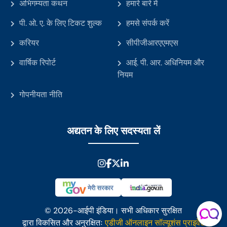
अभिगम्यता कथन
हमारे बारे में
20-07-2026
पी. ओ. ए. के लिए टिकट शुल्क
हमसे संपर्क करें
सी. बी. यू. के नेतृत्व में क्षमता निर्माण पहल पेटेंट, डिजाइन और व्यापार चिह्न
महानियंत्रक का कार्यालय (सी. जी. पी. डी. टी. एम.) वार्षिक क्षमता निर्माण
करियर
सीपीजीआरएएमएस
योजना (ए. सी. बी. पी. 2.0)
वार्षिक रिपोर्ट
आई. पी. आर. अधिनियम और
नियम
गोपनीयता नीति
अद्यतन के लिए सदस्यता लें
© 2026-आईपी इंडिया। सभी अधिकार सुरक्षित
द्वारा विकसित और अनुरक्षितः
एडीजी ऑनलाइन सॉल्यूशंस प्राइवेट