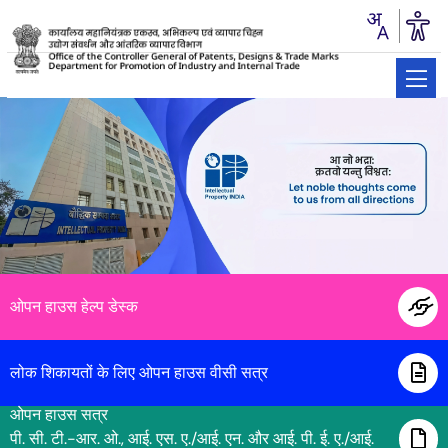
पी
डी
टी
जी
सी
एस
आर
आई
ए
आर
ई
ओ
ई
आई
टी
एस
जी
एन
ओ
पी
ई
ए
जी
एन
टी
आई
एन
सी
वाई
डी
ई
आर
आई
एल
टी
ई
आर
जी
आर
एम
एस
डी
ए
आई
एन
एन
पी
ए
आई
आर
आर
एस
एच
ए
पी
टी
जी
एम
आई
के
आई
एच
एस
सी
टी
ओ
ए
एन
एल
ए
एल
आई
सी
ओ
एन
ओ
डी
पी
आई
ई
आर
सी
ए
ए
टी
टी
आई
आई
ओ
ओ
एन
एन
एस
ओपन हाउस हेल्प डेस्क
लोक शिकायतों के लिए ओपन हाउस वीसी सत्र
ओपन हाउस सत्र
पी. सी. टी.-आर. ओ., आई. एस. ए./आई. एन. और आई. पी. ई. ए./आई.