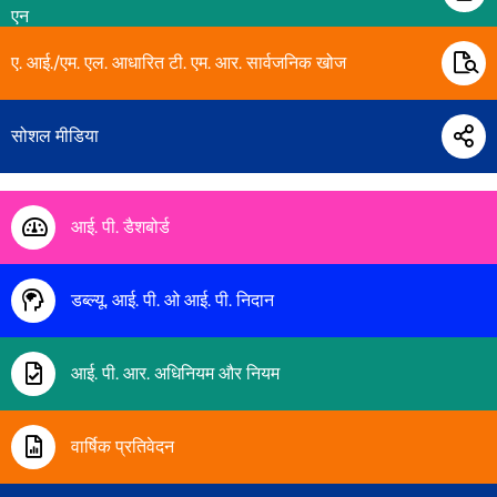
एन
ए. आई./एम. एल. आधारित टी. एम. आर. सार्वजनिक खोज
सोशल मीडिया
आई. पी. डैशबोर्ड
डब्ल्यू. आई. पी. ओ आई. पी. निदान
आई. पी. आर. अधिनियम और नियम
वार्षिक प्रतिवेदन